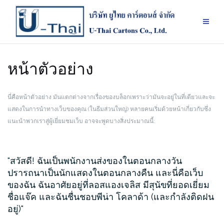
Skip
to
content
หน้าตัวอย่าง
นี่คือหน้าตัวอย่าง มันแตกต่างจากเรื่องของบล็อกเพราะว่ามันจะอยู่ในที่เดียวและจะ
แสดงในการนำทางเว็บของคุณ (ในธีมส่วนใหญ่) หลายคนเริ่มด้วยหน้าเกี่ยวกับซึ่ง
แนะนำพวกเราสู่ผู้เยี่ยมชมเว็บ อาจจะพูดบางสิ่งประมาณนี้:
สวัสดี! ฉันเป็นพนักงานส่งของในตอนกลางวัน
ปรารถนาเป็นนักแสดงในตอนกลางคืน และนี่คือเว็บ
ของฉัน ฉันอาศัยอยู่ที่ลอสแองเจลิส มีสุนัขที่ยอดเยี่ยม
ชื่อแจ๊ค และฉันชื่นชอบพีน่า โคลาด้า (และกำลังติดฝน
อยู่)